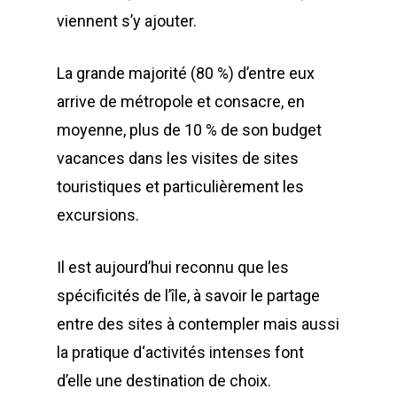
viennent s’y ajouter.
La grande majorité (80 %) d’entre eux
arrive de métropole et consacre, en
moyenne, plus de 10 % de son budget
vacances dans les visites de sites
touristiques et particulièrement les
excursions.
Il est aujourd’hui reconnu que les
spécificités de l’île, à savoir le partage
Home
entre des sites à contempler mais aussi
Nos parcours
la pratique d‘activités intenses font
d’elle une destination de choix.
Vous êtes là !
Tunnel de lave “décou