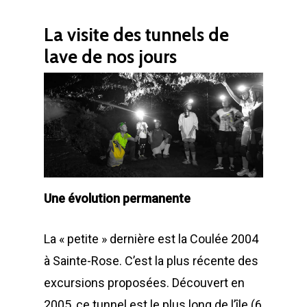
Le blog de Fred &
Tunnel de lave “grand
La visite des tunnels de
traversée”
lave de nos jours
Contact a zot !
avis et commentai
Une évolution permanente
La « petite » dernière est la Coulée 2004
à Sainte-Rose. C’est la plus récente des
excursions proposées. Découvert en
2005, ce tunnel est le plus long de l’île (6