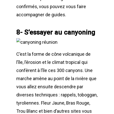
confirmés, vous pouvez vous faire
accompagner de guides.
Home
8- S’essayer au canyoning
Nos parcours
Vous êtes là !
Tunnel de lave “décou
C’est la forme de cône volcanique de
Le blog de Fred &
Tunnel de lave “grand
l’île, l’érosion et le climat tropical qui
traversée”
confèrent à l’île ces 300 canyons. Une
Contact a zot !
marche amène au point de la rivière que
avis et commentai
vous allez ensuite descendre par
diverses techniques : rappels, toboggan,
tyroliennes. Fleur Jaune, Bras Rouge,
Trou Blanc et bien d’autres sites vous